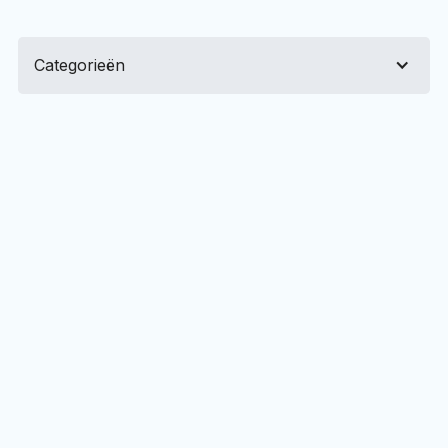
bellen?
06 28 02 43
07
Categorieën
Start jouw
website
project