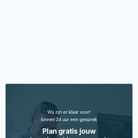
16 november 2020
•
6
min
Huisstijl
Hoe belangrijk is een huisstijl voor een
bedrijf
Thomas Kleverlaan
Wij zijn er klaar voor!
29 oktober 2020
•
4
min
binnen 24 uur een gesprek
Plan gratis jouw